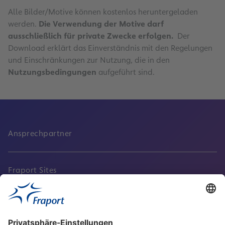
Alle Bilder/Motive können kostenlos heruntergeladen
werden.
Die Verwendung der Motive darf
ausschließlich für private Zwecke erfolgen.
Der
Download erklärt das Einverständnis mit den Regelungen
und Einschränkungen zur Nutzung, die in den
Nutzungsbedingungen
aufgeführt sind.
Ansprechpartner
Fraport Sites
Aktuell