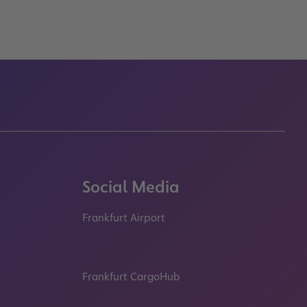
Social Media
Frankfurt Airport
properties.socialType
properties.socialType
properties.socialType
properties.socialT
Frankfurt CargoHub
properties.socialType