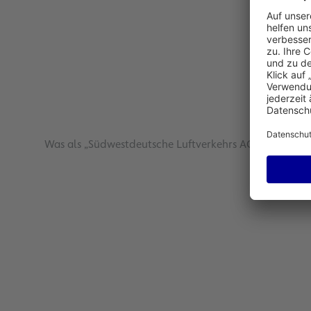
Was als „Südwestdeutsche Luftverkehrs AG“ begann, is
Publikationen & Termine
Gesammelt können hier für Investoren r