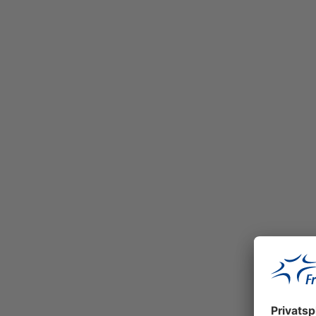
Effiziente und transparente Vergaben: Im 
Einkauf und Bauvergabe setzt Fraport auf
partnerschaftliche Zusammenarbeit und i
Lösungen. Informieren Sie sich über aktuel
Ausschreibungen sowie unsere Standards f
erfolgreiche und nachhaltige Geschäftsbe