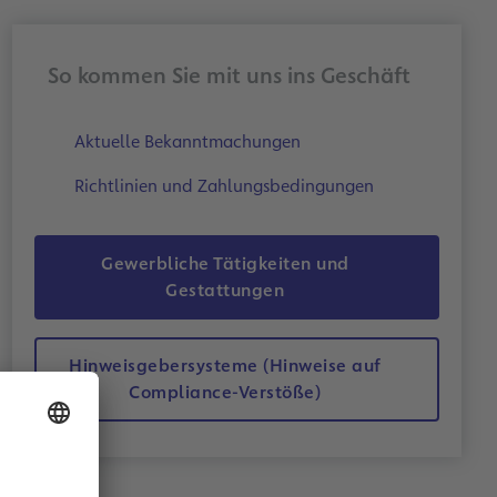
So kommen Sie mit uns ins Geschäft
 und
em
Aktuelle Bekanntmachungen
Sie Ihre
en eine
Richtlinien und Zahlungsbedingungen
port.
Gewerbliche Tätigkeiten und
Gestattungen
Hinweisgebersysteme (Hinweise auf
Compliance-Verstöße)