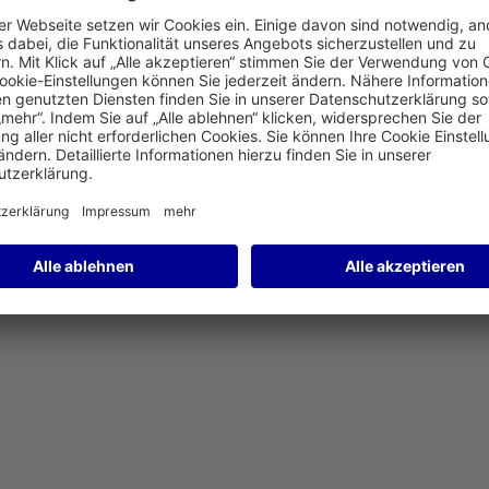
t heute ein weltweiter Dreh- und Angelpunkt der Luftfahrt.
elevante Publikationen eingesehen werden. Zudem besteht hier d