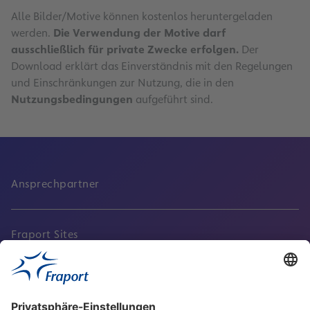
Alle Bilder/Motive können kostenlos heruntergeladen
werden.
Die Verwendung der Motive darf
ausschließlich für private Zwecke erfolgen.
Der
Download erklärt das Einverständnis mit den Regelungen
und Einschränkungen zur Nutzung, die in den
Nutzungsbedingungen
aufgeführt sind.
Ansprechpartner
Fraport Sites
Aktuell