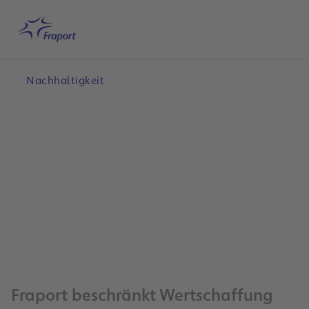
Hauptinhalt anspringen
Startseite
Suche
Deutsch
Me
Nachhaltigkeit
Fraport beschränkt Wertschaffung