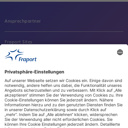
Ansprechpartner
Fraport Sites
Aktuell
Service
Frankfurt Airport
properties.socialType
properties.socialType
properties.socialType
properties.socialType