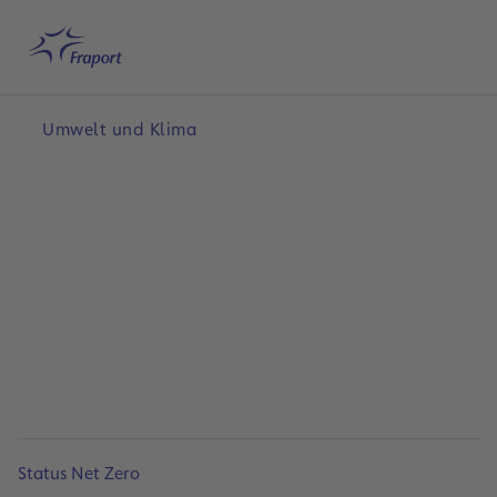
Hauptinhalt anspringen
Startseite
Suche
Deutsch
Me
Umwelt und Klima
Status Net Zero