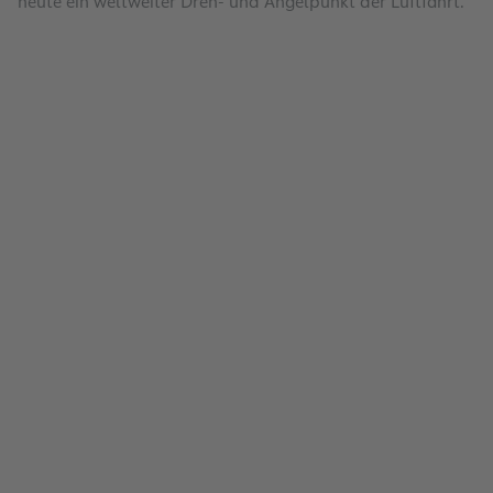
heute ein weltweiter Dreh- und Angelpunkt der Luftfahrt.
Dachsicherungsprogramm
Lesen
Energiemanagement
Lesen
Flughafenentgelte