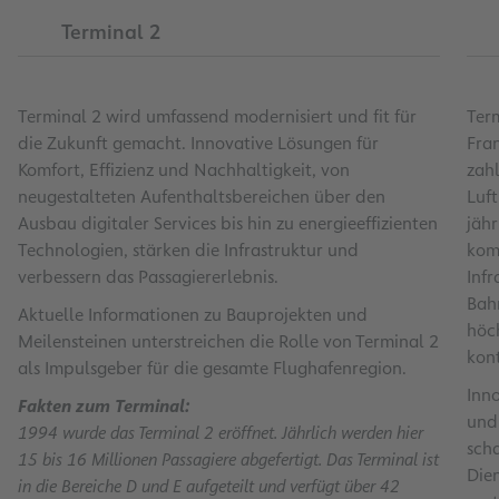
Terminal 2
Terminal 2 wird umfassend modernisiert und fit für
Ter
die Zukunft gemacht. Innovative Lösungen für
Fran
Komfort, Effizienz und Nachhaltigkeit, von
zahl
neugestalteten Aufenthaltsbereichen über den
Luf
Ausbau digitaler Services bis hin zu energieeffizienten
jähr
Technologien, stärken die Infrastruktur und
komf
verbessern das Passagiererlebnis.
Infr
Bah
Aktuelle Informationen zu Bauprojekten und
höc
Meilensteinen unterstreichen die Rolle von Terminal 2
kon
als Impulsgeber für die gesamte Flughafenregion.
Inn
Fakten zum Terminal:
und
1994 wurde das Terminal 2 eröffnet. Jährlich werden hier
scha
15 bis 16 Millionen Passagiere abgefertigt. Das Terminal ist
Dien
in die Bereiche D und E aufgeteilt und verfügt über 42