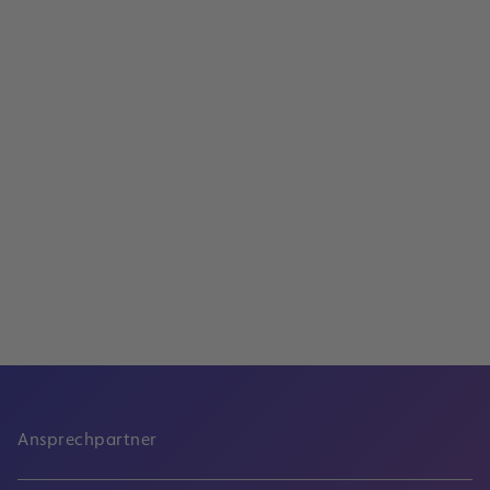
Lesen
Start der Sommerferien in Hessen: Spü
Anstieg der Passagierzahlen am Flugh
Frankfurt erwartet
Lesen
Ansprechpartner