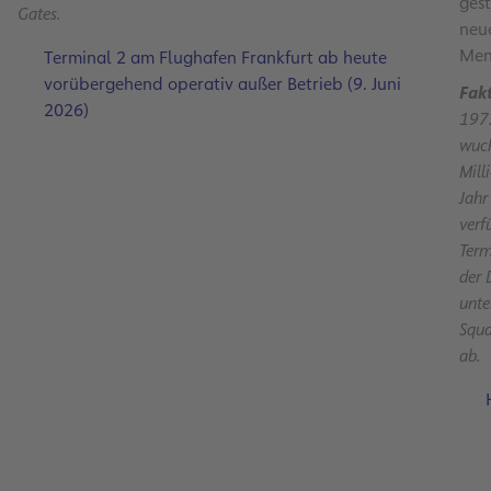
gest
Gates.
neu
Men
Terminal 2 am Flughafen Frankfurt ab heute
vorübergehend operativ außer Betrieb (9. Juni
Fak
2026)
1972
wuch
Mill
Jahr
verf
Term
der 
unte
Squa
ab.