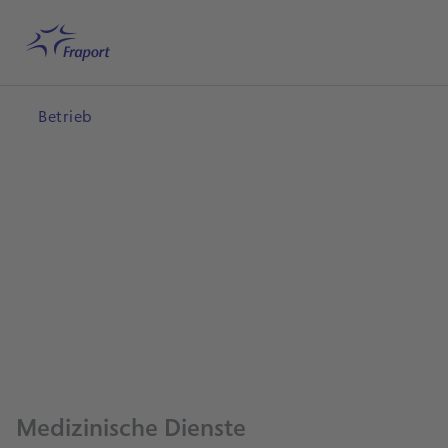
Hauptinhalt anspringen
Startseite
Suche
Deutsch
Me
Betrieb
Medizinische Dienste