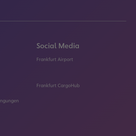
Social Media
Frankfurt Airport
properties.socialType
properties.socialType
properties.socialType
properties.socialT
Frankfurt CargoHub
properties.socialType
dingungen