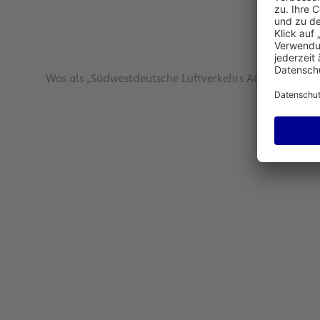
Was als „Südwestdeutsche Luftverkehrs AG“ begann, is
Dachsicherungsprogramm
Mit dem Dachsicherungsprogramm unters
Fluglärm zu schützen. Erfahren Sie von d
Lesen