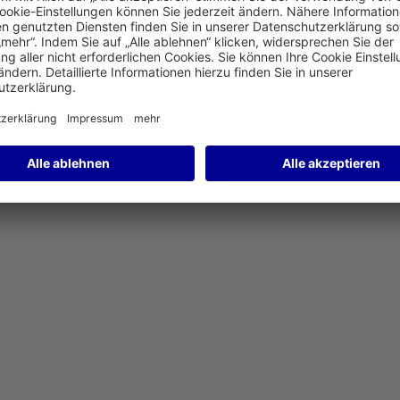
t heute ein weltweiter Dreh- und Angelpunkt der Luftfahrt.
tützt die Fraport AG Anwohnerinnen und Anwohner rund um den
en finanziellen Förderungen und lassen Sie sich individuell ber