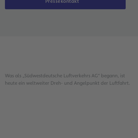
Pressekontakt
Was als „Südwestdeutsche Luftverkehrs AG“ begann, ist
heute ein weltweiter Dreh- und Angelpunkt der Luftfahrt.
Presse , 2026 , Verkehrszahlen , Pressearchiv
Fraport-Konzern legt operativ im erste
zu