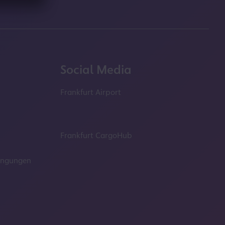
Social Media
Frankfurt Airport
properties.socialType
properties.socialType
properties.socialType
properties.socialT
Frankfurt CargoHub
properties.socialType
dingungen