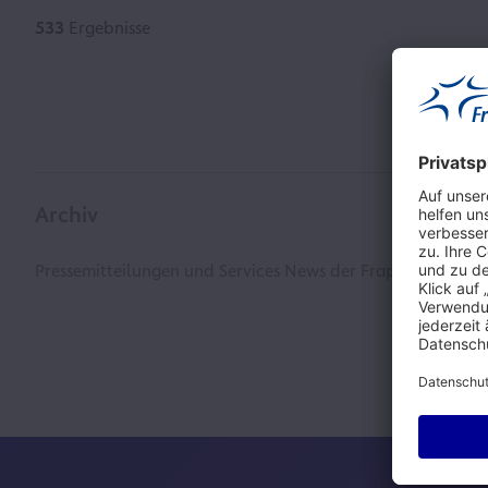
533
Ergebnisse
Archiv
Pressemitteilungen und Services News der Fraport AG der 