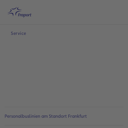
Hauptinhalt anspringen
Startseite
Suche
Deutsch
Me
Service
Personalbuslinien am Standort Frankfurt