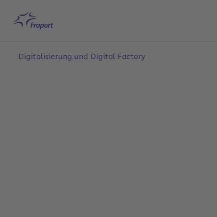
Hauptinhalt anspringen
Startseite
Suche
Deutsch
Me
Digitalisierung und Digital Factory