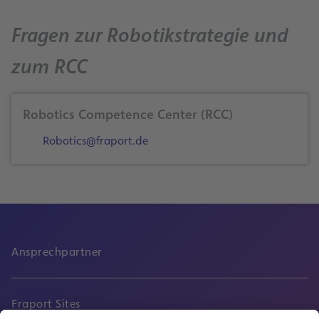
Fragen zur Robotikstrategie und
zum RCC
Robotics Competence Center (RCC)
Robotics@fraport.de
Ansprechpartner
Fraport Sites