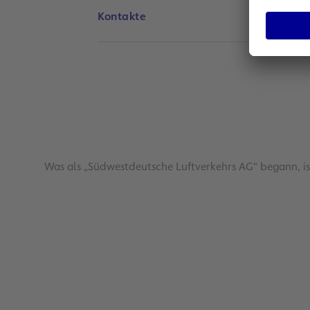
Kontakte
Was als „Südwestdeutsche Luftverkehrs AG“ begann, is
Fraport-Konzern legt operativ 