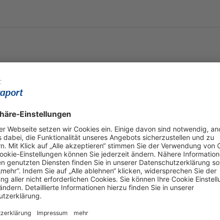
t FRA sicher bleibt
it am Flughafen Frankfurt bei!