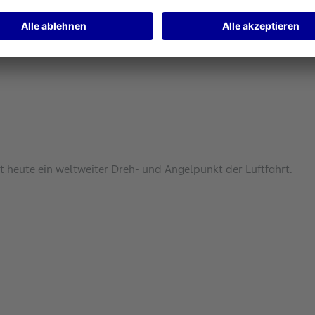
t heute ein weltweiter Dreh- und Angelpunkt der Luftfahrt.
im ersten Halbjahr zu