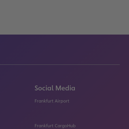
Social Media
Frankfurt Airport
properties.socialType
properties.socialType
properties.socialType
properties.socialT
Frankfurt CargoHub