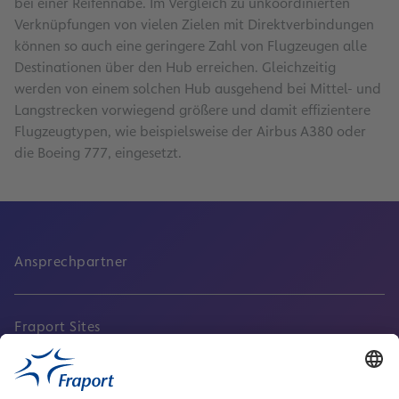
bei einer Reifennabe. Im Vergleich zu unkoordinierten
Verknüpfungen von vielen Zielen mit Direktverbindungen
können so auch eine geringere Zahl von Flugzeugen alle
Destinationen über den Hub erreichen. Gleichzeitig
werden von einem solchen Hub ausgehend bei Mittel- und
Langstrecken vorwiegend größere und damit effizientere
Flugzeugtypen, wie beispielsweise der Airbus A380 oder
die Boeing 777, eingesetzt.
Ansprechpartner
Fraport Sites
Aktuell