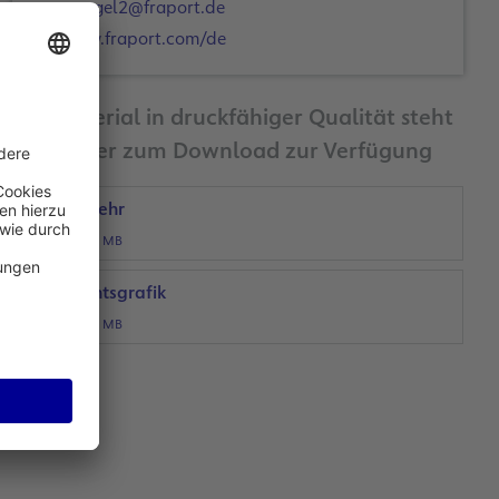
c.engel2@fraport.de
www.fraport.com/de
Bildmaterial in druckfähiger Qualität steht
Ihnen hier zum Download zur Verfügung
Rollverkehr
JPG, 3 MB
Übersichtsgrafik
JPG, 1 MB