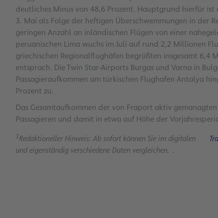
deutliches Minus von 48,6 Prozent. Hauptgrund hierfür ist d
3. Mai als Folge der heftigen Überschwemmungen in der Regi
geringen Anzahl an inländischen Flügen von einer nahegel
peruanischen Lima wuchs im Juli auf rund 2,2 Millionen Flu
griechischen Regionalflughäfen begrüßten insgesamt 6,4 Mi
entsprach. Die Twin Star-Airports Burgas und Varna in Bulg
Passagieraufkommen am türkischen Flughafen Antalya hing
Prozent zu.
Das Gesamtaufkommen der von Fraport aktiv gemanagten F
Passagieren und damit in etwa auf Höhe der Vorjahresperi
1
Redaktioneller Hinweis: Ab sofort können Sie im digitalen
Tr
und eigenständig verschiedene Daten vergleichen. .