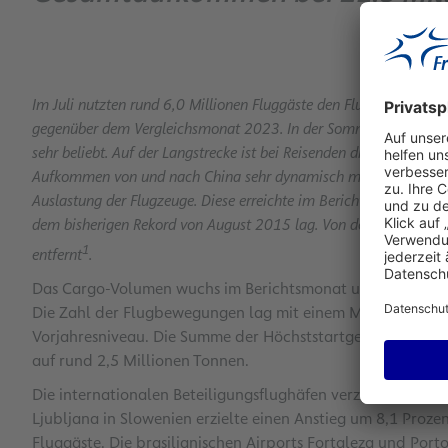
Im Juli nutzten rund 6,0 Millionen Fluggäste den Flughafen Fra
gegenüber dem Vergleichsmonat 2023. In der Sommerferienzeit wa
sehr beliebt. Auf der Langstrecke ist bei Reisenden die USA weiter
Aufkommen von und nach China sehr dynamisch mit einem Plus vo
Auslastung der Flugzeuge. Diese erreichte im Berichtsmonat mit 
dem bisherigen Rekord von August 2015 lag. Von den Passagierz
1
entfernt
.
Das Cargo-Volumen wuchs im Berichtsmonat um 5,0 Prozen
Die Zahl der Flugbewegungen lag mit einem Minus von 0,3
Vorjahresniveau. Die Summe der Höchststartgewichte wuch
auf rund 2,5 Millionen Tonnen.
Die internationalen Beteiligungsflughäfen verzeichneten
Ljubljana in Slowenien erzielte einen Anstieg
um 8,1 Prozen
Fluggäste. Die brasilianischen Airports Fortaleza und Port