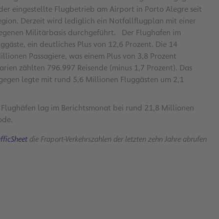
er eingestellte Flugbetrieb am Airport in Porto Alegre seit
on. Derzeit wird lediglich ein Notfallflugplan mit einer
egenen Militärbasis durchgeführt. Der Flughafen im
ggäste, ein deutliches Plus von 12,6 Prozent. Die 14
llionen Passagiere, was einem Plus von 3,8 Prozent
arien zählten 796.997 Reisende (minus 1,7 Prozent). Das
egen legte mit rund 5,6 Millionen Fluggästen um 2,1
lughäfen lag im Berichtsmonat bei rund 21,8 Millionen
ode.
afficSheet
die Fraport-Verkehrszahlen der letzten zehn Jahre abrufen