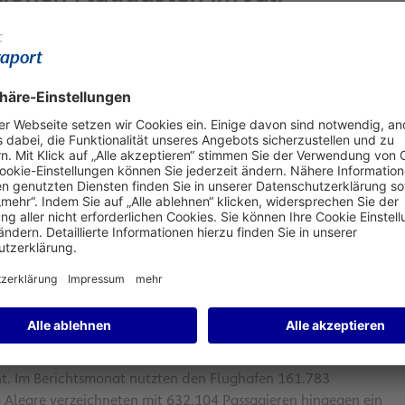
nkfurt. Das entsprach einem Wachstum von etwa 0,5 Prozent
ren in Europa insbesondere die Balearen, Portugal und Italien
hin sehr stark nachgefragt. Richtung Fernost erholte sich das
n 35,5 Prozent gegenüber Juli 2023. Erfreulich war auch die
86,1 Prozent einen neuen Bestwert, der mit 0,2 Prozentpunkte über
ahlen 2019 lag der aktuelle Monatswert noch etwa 12,7 Prozent
t zum Vergleichsmonat 2023. Es lag bei 172.741 Tonnen.
 Prozent und 40.515 Starts und Landungen nahezu auf
s leicht gegenüber dem Vergleichsmonat um 0,6 Prozent
 mehrheitlich Zuwächse. Das Aufkommen am Flughafen
t. Im Berichtsmonat nutzten den Flughafen 161.783
o Alegre verzeichneten mit 632.104 Passagieren hingegen ein