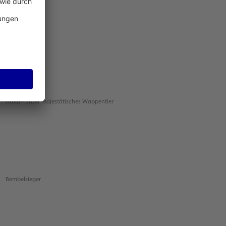
Zitterpartie
Attila - unser majestätisches Wappentier
Bembelsieger