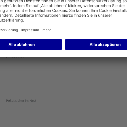
Zitterpartie
Europa, olé!
Pokal sicher im Nest