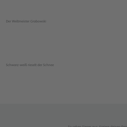
Der Weltmeister Grabowski
Schwarz-weiß rieselt der Schnee
So sehen Sieger aus: Kreiere deinen Em