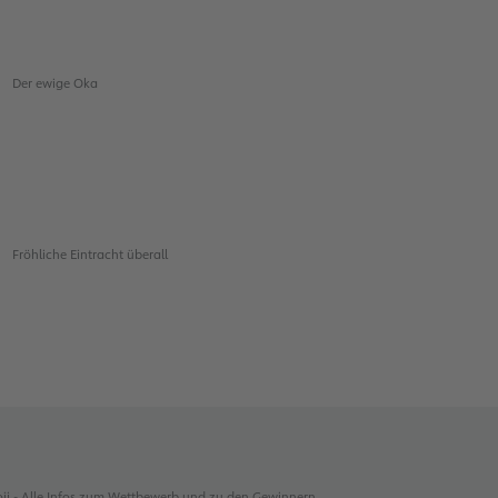
Der ewige Oka
Fröhliche Eintracht überall
oji - Alle Infos zum Wettbewerb und zu den Gewinnern