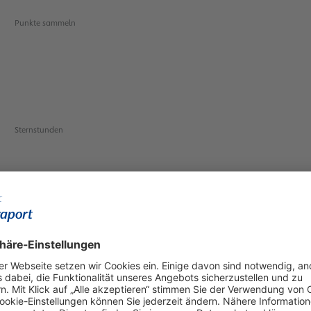
Punkte sammeln
Sternstunden
Olé, Schwarz-weiß!