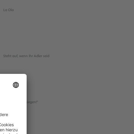
La Ola
Steht auf, wenn Ihr Adler seid
Kämpfen und siegen!"