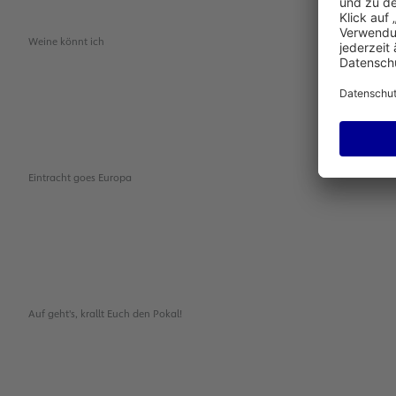
Weine könnt ich
Eintracht goes Europa
Auf geht's, krallt Euch den Pokal!