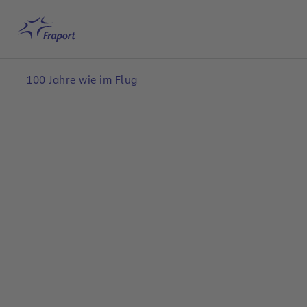
Hauptinhalt anspringen
Startseite
Suche
Deutsch
Me
100 Jahre wie im Flug