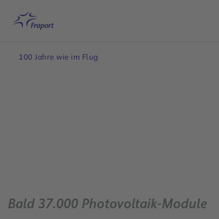
Hauptinhalt anspringen
Startseite
Suche
Deutsch
Me
100 Jahre wie im Flug
Bald 37.000 Photovoltaik-Module