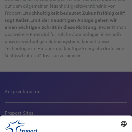
auf dem allgemeinen Nachhaltigkeitsverständnis von
Fraport:
„Nachhaltigkeit bedeutet Zukunftsfähigkeit“,
sagt Keller, „mit der neuartigen Anlage gehen wir
einen wichtigen Schritt in diese Richtung.
Bedenkt man
das weitere Potenzial für solche Zaunanlagen innerhalb
unseres weitläufigen Bahnensystems, kommt dieser
Technologie im Hinblick auf künftige Energiebedarfe eine
Schlüsselrolle zu“, fasst sie zusammen.
Ansprechpartner
Fraport Sites