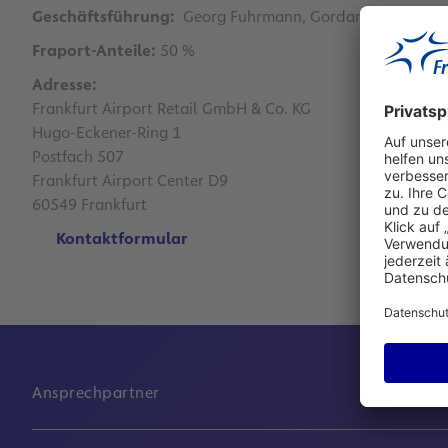
Geschäftsführung:
Georg Fuhrmann, Gordana Schiel
Fraport-Anteile:
50 %
Adresse:
Frankfurt Airport Retail GmbH & Co. KG
Hugo-Eckener-Ring 1
Postfach 507
Frankfurt Airport Center D9
60549 Frankfurt
Kontaktformular
Ansprechpartner