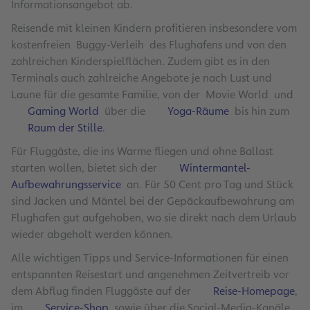
Informationsangebot ab.
Reisende mit kleinen Kindern profitieren insbesondere vom
kostenfreien Buggy-Verleih des Flughafens und von den
zahlreichen Kinderspielflächen. Zudem gibt es in den
Terminals auch zahlreiche Angebote je nach Lust und
Laune für die gesamte Familie, von der Movie World und
Gaming World
über die
Yoga-Räume
bis hin zum
Raum der Stille
.
Für Fluggäste, die ins Warme fliegen und ohne Ballast
starten wollen, bietet sich der
Wintermantel-
Aufbewahrungsservice
an. Für 50 Cent pro Tag und Stück
sind Jacken und Mäntel bei der Gepäckaufbewahrung am
Flughafen gut aufgehoben, wo sie direkt nach dem Urlaub
wieder abgeholt werden können.
Alle wichtigen Tipps und Service-Informationen für einen
entspannten Reisestart und angenehmen Zeitvertreib vor
dem Abflug finden Fluggäste auf der
Reise-Homepage
,
im
Service-Shop
sowie über die Social-Media-Kanäle