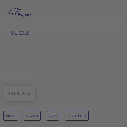
Hauptinhalt anspringen
Startseite
Suche
Deutsch
Me
Q1-2018
19.03.2018
Presse
Services
2018
Pressearchiv