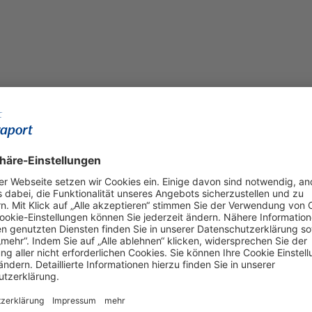
Weiterer Verkaufserfolg
ände
m großen Gewerbegrundstücks an
iner Büroimmobilie und
50 Beschäftigte
rkommunaler Gewerbestandort setzt sich auch im Jahr 2018