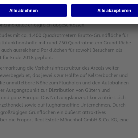
ss Bau Holding GmbH ein Grundstück von rund 6.540
t über 130 Jahren eine feste Größe in der Baubranche und
um eine neue Niederlassung erweitert werden. Mit diesem
nchhofallee erfolgreich abgeschlossen.
bäudes mit ca. 1.400 Quadratmetern Brutto-Grundfläche für
Multifunktionshalle mit rund 750 Quadratmetern Grundfläche
 auch ausreichend Parkflächen für sowohl Besuchern als
st für Ende 2018 geplant.
rmarktung die Verkehrsinfrastruktur des Areals weiter
werbegebiet, das jeweils zur Hälfte auf Kelsterbacher und
d die unmittelbare Nähe zum Flughafen und den Autobahnen
ler Ausgangspunkt zur Distribution von Gütern und
 und ganz Europa. Das Nutzungskonzept konzentriert sich
Einzelhandel sowie auf flughafenaffine Unternehmen. Durch
 großzügigen Grünflächen ein äußerst attraktives
über die Fraport Real Estate Mönchhof GmbH & Co. KG, eine