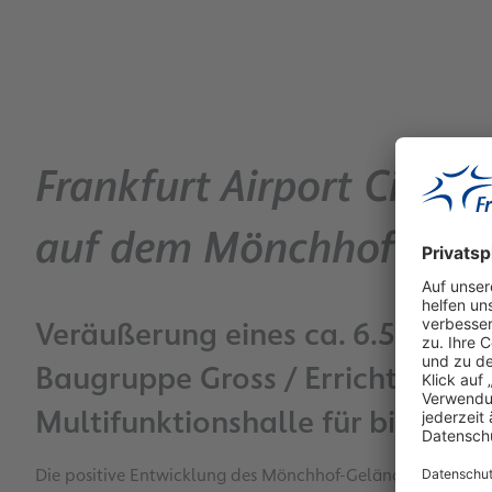
Frankfurt Airport City: 
auf dem Mönchhof-Gel
Veräußerung eines ca. 6.540 q
Baugruppe Gross / Errichtung e
Multifunktionshalle für bis zu 1
Die positive Entwicklung des Mönchhof-Geländes als inte