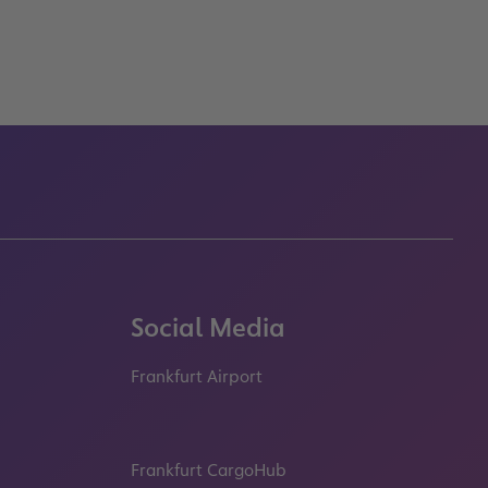
Social Media
Frankfurt Airport
properties.socialType
properties.socialType
properties.socialType
properties.socialT
Frankfurt CargoHub