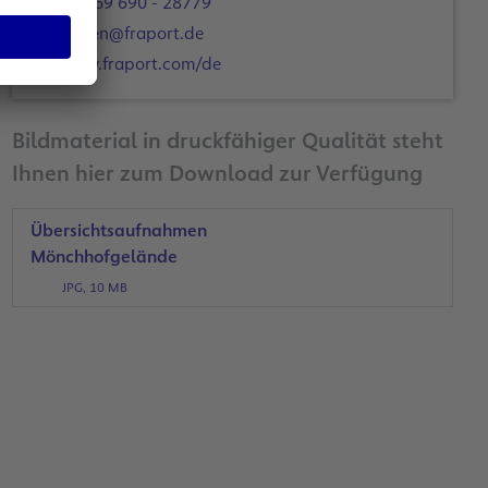
+49 69 690 - 28779
y.chen@fraport.de
www.fraport.com/de
Bildmaterial in druckfähiger Qualität steht
Ihnen hier zum Download zur Verfügung
Übersichtsaufnahmen
Mönchhofgelände
JPG, 10 MB