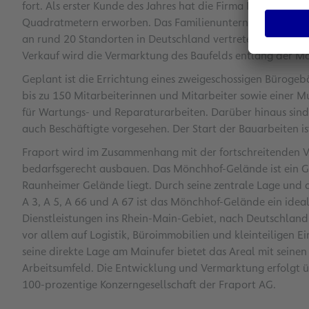
fort. Als erster Kunde des Jahres hat die Firma Peter Gro
Quadratmetern erworben. Das Familienunternehmen ist sei
an rund 20 Standorten in Deutschland vertreten, die nun 
Verkauf wird die Vermarktung des Baufelds entlang der Mö
Geplant ist die Errichtung eines zweigeschossigen Büroge
bis zu 150 Mitarbeiterinnen und Mitarbeiter sowie einer 
für Wartungs- und Reparaturarbeiten. Darüber hinaus sind
auch Beschäftigte vorgesehen. Der Start der Bauarbeiten i
Fraport wird im Zusammenhang mit der fortschreitenden Ve
bedarfsgerecht ausbauen. Das Mönchhof-Gelände ist ein Ge
Raunheimer Gelände liegt. Durch seine zentrale Lage un
A 3, A 5, A 66 und A 67 ist das Mönchhof-Gelände ein idea
Dienstleistungen ins Rhein-Main-Gebiet, nach Deutschland
vor allem auf Logistik, Büroimmobilien und kleinteiligen 
seine direkte Lage am Mainufer bietet das Areal mit seinen
Arbeitsumfeld. Die Entwicklung und Vermarktung erfolgt 
100-prozentige Konzerngesellschaft der Fraport AG.