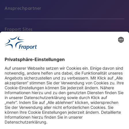
Ansprechpartner
Fraport Sites
Aktuell
Service
Frankfurt Airport
properties.socialType
properties.socialType
properties.socialType
properties.socialType
Frankfurt CargoHub