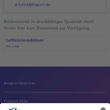
d.hulick@fraport.de
Bildmaterial in druckfähiger Qualität steht
Ihnen hier zum Download zur Verfügung
Luftbrückenjubiläum
JPG, 5 MB
Ansprechpartner
Fraport Sites