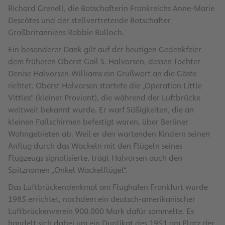
Richard Grenell, die Botschafterin Frankreichs Anne-Marie
Descôtes und der stellvertretende Botschafter
Großbritanniens Robbie Bulloch.
Ein besonderer Dank gilt auf der heutigen Gedenkfeier
dem früheren Oberst Gail S. Halvorsen, dessen Tochter
Denise Halvorsen-Williams ein Grußwort an die Gäste
richtet. Oberst Halvorsen startete die „Operation Little
Vittles“ (kleiner Proviant), die während der Luftbrücke
weltweit bekannt wurde. Er warf Süßigkeiten, die an
kleinen Fallschirmen befestigt waren, über Berliner
Wohngebieten ab. Weil er den wartenden Kindern seinen
Anflug durch das Wackeln mit den Flügeln seines
Flugzeugs signalisierte, trägt Halvorsen auch den
Spitznamen „Onkel Wackelflügel“.
Das Luftbrückendenkmal am Flughafen Frankfurt wurde
1985 errichtet, nachdem ein deutsch-amerikanischer
Luftbrückenverein 900.000 Mark dafür sammelte. Es
handelt sich dabei um ein Duplikat des 1951 am Platz der