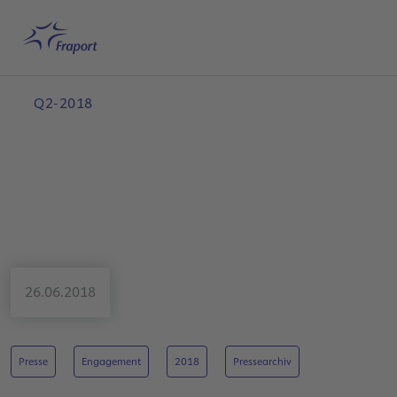
Hauptinhalt anspringen
Startseite
Suche
Deutsch
Me
Q2-2018
26.06.2018
Presse
Engagement
2018
Pressearchiv