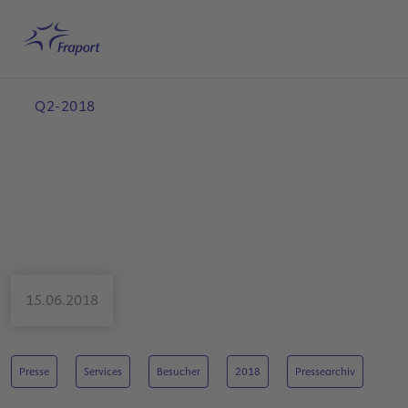
Hauptinhalt anspringen
Startseite
Suche
Deutsch
Me
Q2-2018
15.06.2018
Presse
Services
Besucher
2018
Pressearchiv