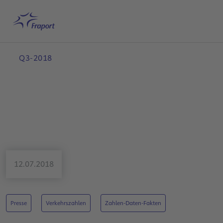
Hauptinhalt anspringen
Startseite
Suche
Deutsch
Me
Q3-2018
12.07.2018
Presse
Verkehrszahlen
Zahlen-Daten-Fakten