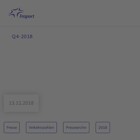
Hauptinhalt anspringen
Startseite
Suche
Deutsch
Me
Q4-2018
13.11.2018
Presse
Verkehrszahlen
Pressearchiv
2018