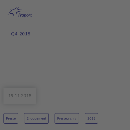
Hauptinhalt anspringen
Startseite
Suche
Deutsch
Me
Q4-2018
19.11.2018
Presse
Engagement
Pressearchiv
2018