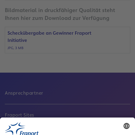
Bildmaterial in druckfähiger Qualität steht
Ihnen hier zum Download zur Verfügung
Scheckübergabe an Gewinner Fraport
Initiative
JPG, 3 MB
Ansprechpartner
Fraport Sites