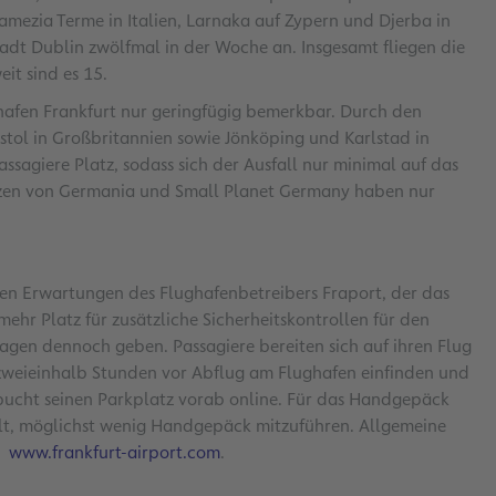
Lamezia Terme in Italien, Larnaka auf Zypern und Djerba in
tadt Dublin zwölfmal in der Woche an. Insgesamt fliegen die
it sind es 15.
ghafen Frankfurt nur geringfügig bemerkbar. Durch den
ristol in Großbritannien sowie Jönköping und Karlstad in
sagiere Platz, sodass sich der Ausfall nur minimal auf das
enzen von Germania und Small Planet Germany haben nur
 Erwartungen des Flughafenbetreibers Fraport, der das
ehr Platz für zusätzliche Sicherheitskontrollen für den
tagen dennoch geben. Passagiere bereiten sich auf ihren Flug
h zweieinhalb Stunden vor Abflug am Flughafen einfinden und
 bucht seinen Parkplatz vorab online. Für das Handgepäck
ehlt, möglichst wenig Handgepäck mitzuführen. Allgemeine
www.frankfurt-airport.com
.