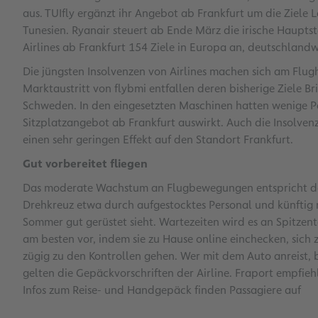
aus. TUIfly ergänzt ihr Angebot ab Frankfurt um die Ziele 
Tunesien. Ryanair steuert ab Ende März die irische Haupts
Airlines ab Frankfurt 154 Ziele in Europa an, deutschlandwe
Die jüngsten Insolvenzen von Airlines machen sich am Flu
Marktaustritt von flybmi entfallen deren bisherige Ziele B
Schweden. In den eingesetzten Maschinen hatten wenige Pas
Sitzplatzangebot ab Frankfurt auswirkt. Auch die Insolv
einen sehr geringen Effekt auf den Standort Frankfurt.
Gut vorbereitet fliegen
Das moderate Wachstum an Flugbewegungen entspricht den
Drehkreuz etwa durch aufgestocktes Personal und künftig m
Sommer gut gerüstet sieht. Wartezeiten wird es an Spitzen
am besten vor, indem sie zu Hause online einchecken, sic
zügig zu den Kontrollen gehen. Wer mit dem Auto anreist,
gelten die Gepäckvorschriften der Airline. Fraport empfi
Infos zum Reise- und Handgepäck finden Passagiere auf