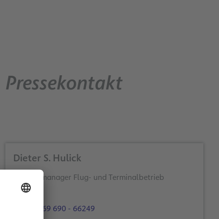
Pressekontakt
Dieter S. Hulick
Themenmanager Flug- und Terminalbetrieb
+49 69 690 - 66249