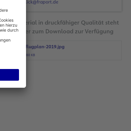
d.hulick@fraport.de
Bildmaterial in druckfähiger Qualität steht
Ihnen hier zum Download zur Verfügung
sommerflugplan-2019.jpg
JPG, 680 KB