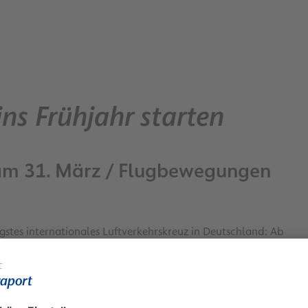
ns Frühjahr starten
am 31. März / Flugbewegungen
igstes internationales Luftverkehrskreuz in Deutschland: Ab
ele in 98 Ländern. Im neuen Sommer-flugplan nehmen die
m gut ein Prozent zu. Zudem gibt es ein bis zwei Prozent
ale, europäische und innerdeutsche Strecken – mit einem