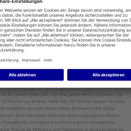
 um 1,5 bis zwei Prozent bei den Flugbewegungen und um 1,5
ch Lufthansa steuert die US-amerikanische Stadt täglich
mmt Lufthansa nun Austin auf. Cathay Pacific stockt ihre
 Mehr Sitzplätze bietet Qatar Airways für einen ihrer zwei
n Airbus A380 ein.
für Vielfalt: Im Angebot sind 137 Ziele. Lufthansa behält
ngen nach Cancun in Mexiko und Agadir in Marokko bei.
weiter und erhöht die Frequenz nach Phoenix in den USA,
weiterhin nach Bombay in Indien.
in die Türkei reisen will, hat eine ganze Reihe Optionen: Der
 Prozent zu. Konkret heißt das: Elf Airlines fliegen 15 Ziele
 ab Frankfurt aus und nimmt neben Bodrum in der Türkei
neu auf. Auch die neuen Ziele aus dem vergangenen Winter
 Thessaloniki, ins italienische Triest und ins norwegische
garien, Palma de Mallorca und Pamplona in Spanien baut sie