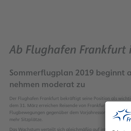
Ab Flughafen Frankfurt i
Sommerflugplan 2019 beginnt 
nehmen moderat zu
Der Flughafen Frankfurt bekräftigt seine Position als wicht
dem 31. März erreichen Reisende von Frankfurt aus 306 Zi
Flugbewegungen gegenüber dem Vorjahressommer moderat u
mehr Sitzplätze.
Das Wachstum verteilt sich gleichmäßig auf interkontinent