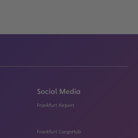
Social Media
Frankfurt Airport
properties.socialType
properties.socialType
properties.socialType
properties.socialT
Frankfurt CargoHub