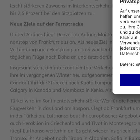
leicht stärkeren Zuwachs im Interkontverkehr. Dieser legt
bis 2,5 Prozent bei den Sitzplätzen zu.
Neue Ziele auf der Fernstrecke
United Airlines fliegt Denver ab Anfang Mai täglich an. Au
nonstop von Frankfurt aus an. Als neues Ziel in den USA ni
Verbindung nach Hongkong um drei wöchentliche Flüge auf.
täglichen Flüge nach Doha an und setzt dafür künftig eine
Insgesamt steht der interkontinentale Verkehr ab Frankfurt 
ihre im vergangenen Winter neu aufgenommenen Verbindu
Condor führt die Strecken nach Kuala Lumpur in Malaysia 
Calgary in Kanada und Mombasa in Kenia. Air India fliegt 
Türkei wird im Kontinentalverkehr stärkerWer für die Ferien 
Flugverkehr in das Land am Bosporus legt ab Frankfurt um 15
in der Türkei an. Lufthansa baut ihr europäisches Angebot
auch Heraklion in Griechenland und Tivat in Montenegro 
fliegt Lufthansa weiterhin an: Es geht wieder ins griechische
Tromsö. Ihr Angebot nach Tirana in Albanien, Sofia in Bul