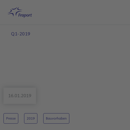
Hauptinhalt anspringen
Startseite
Suche
Deutsch
Me
Q1-2019
16.01.2019
Presse
2019
Bauvorhaben