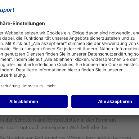
m Flughafen Frankfurt (FRA) für Herausforderungen: Fast 3,5
als Abflug- oder Ankunftsflughafen. Über 24.000 Flüge
ßtem Luftverkehrsdrehkreuz.
 die hohen Passagierzahlen während der Osterferien
 Ort höchsten Einsatz. Ihnen gilt mein besonderer Dank.
erzigt. Das hat für reibungslose Prozesse gesorgt und
cht.“
haben wir uns bereits im Vorfeld intensiv auf die erste
tig daran arbeiten, dass wir in Frankfurt trotz des hohen
e Wartezeiten erreichen“, so Giesen abschließend.
n Passagier- und Verkehrsaufkommen in Frankfurt zu
unbedingt ein paar wichtige Hinweise beachten. Jeder
an den Schaltern und Kontrollstellen in den Terminals
len. Das trägt auch zum eigenen Wohlbefinden bei.
 24 Stunden vor Abflug auf der Website ihrer Airline bequem