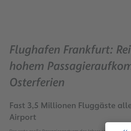
Flughafen Frankfurt: Rei
hohem Passagieraufko
Osterferien
Fast 3,5 Millionen Fluggäste all
Airport