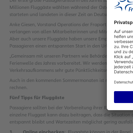
Der erste große Passagieransturm des Jahres sorgte auch a
Millionen Fluggäste wählten während der Osterferien FRA 
starteten und landeten in dieser Zeit an Deutschlands grö
Anke Giesen, Vorstand Operations der Fraport AG: „Gerade
verlangen von allen Mitarbeiterinnen und Mitarbeitern vor
Aber auch unsere Fluggäste haben unsere Empfehlungen beh
Passagieren einen entspannten Start in den Urlaub ermögli
„Gemeinsam mit unseren Partnern wie Behörden und Airlines 
Ferienwelle des Jahres vorbereitet. Wir werden auch zukünf
Verkehrsaufkommens sehr gute Pünktlichkeitswerte und kurz
Auch in den kommenden Sommermonaten ist mit einem hohe
rechnen.
Fünf Tipps für Fluggäste
Passagiere sollten bei der Vorbereitung ihrer Reise daher 
einzelne Fluggast kann dazu beitragen, dass die Situation 
entspannt bleibt und Wartezeiten möglichst gering ausfal
1. Online einchecken
: Fluggäste können in der Regel