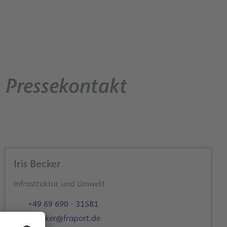
Pressekontakt
Iris Becker
Infrastruktur und Umwelt
+49 69 690 - 31581
i.becker@fraport.de