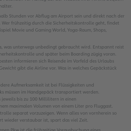
alter.
nhalb Stunden vor Abflug am Airport sein und direkt nach der
Wer frühzeitig durch die Sicherheitskontrolle geht, findet
Beispiel Movie und Gaming World, Yoga-Raum, Shops,
s, was unterwegs unbedingt gebraucht wird. Entspannt reist
cherheitskontrolle und später beim Boarding zügig voran.
besten informieren sich Reisende im Vorfeld des Urlaubs
wicht gibt die Airline vor. Was in welches Gepäckstück
dere Aufmerksamkeit ist bei Flüssigkeiten und
nks müssen im Handgepäck transportiert werden.
eweils bis zu 100 Millilitern in einen
einem maximalen Volumen von einem Liter pro Fluggast.
ntrolle separat vorzuzeigen. Wenn alles von vornherein so
ert wieder verstaubar ist, spart das viel Zeit.
enen Pkw ist die frühzeitige Vorausbuchung eines