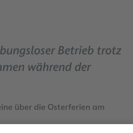
bungsloser Betrieb trotz
mmen während der
eine über die Osterferien am