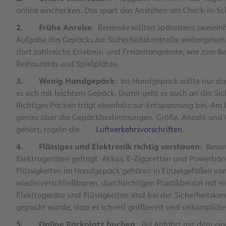
online einchecken. Das spart das Anstehen am Check-in-Sch
2.
Frühe Anreise
: Reisende sollten spätestens zweiei
Aufgabe des Gepäcks zur Sicherheitskontrolle weitergehen. 
dort zahlreiche Erlebnis- und Freizeitangebote, wie zum 
Restaurants und Spielplätze.
3. Wenig Handgepäck
: Ins Handgepäck sollte nur da
es sich mit leichtem Gepäck. Damit geht es auch an der Si
Richtiges Packen trägt ebenfalls zur Entspannung bei. Am 
genau über die Gepäckbestimmungen. Größe, Anzahl und Ge
gehört, regeln die
Luftverkehrsvorschriften
.
4. Flüssiges und Elektronik richtig verstauen
: Beson
Elektrogeräten gefragt. Akkus, E-Zigaretten und Powerba
Flüssigkeiten im Handgepäck gehören in Einzelgefäßen von j
wiederverschließbaren, durchsichtigen Plastikbeutel mit 
Elektrogeräte und Flüssigkeiten sind bei der Sicherheitsko
gepackt wurde, dass es schnell griffbereit und unkomplizi
5. Online Parkplatz buchen
: Bei Anfahrt mit dem eig