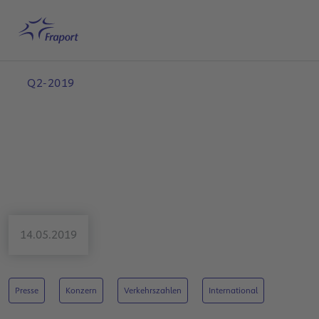
Hauptinhalt anspringen
Startseite
Suche
Deutsch
Me
Q2-2019
14.05.2019
Presse
Konzern
Verkehrszahlen
International