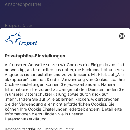
Ansprechpartner
Fraport Sites
Aktuell
Service
Frankfurt Airport
properties.socialType
properties.socialType
properties.socialType
properties.socialType
Frankfurt CargoHub