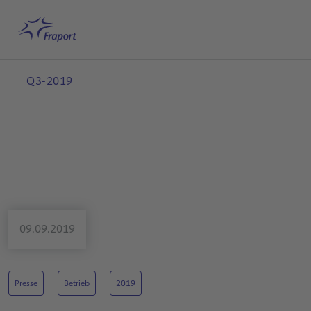
Hauptinhalt anspringen
Startseite
Suche
Deutsch
Me
Q3-2019
09.09.2019
Presse
Betrieb
2019