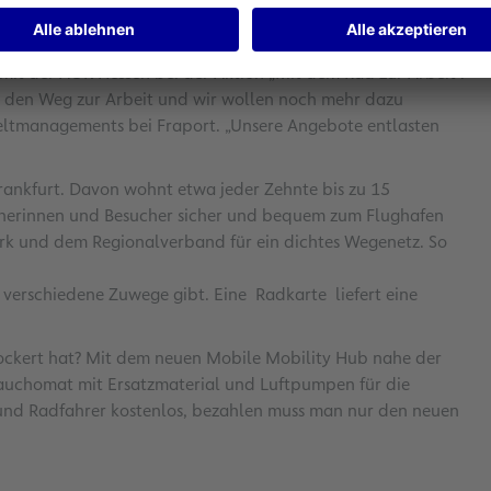
mit Ladestationen sowie regelmäßige Aktionen rund ums
tigten jedes Jahr einen Fahrradaktionstag mit kostenloser
it der AOK Hessen bei der Aktion „Mit dem Rad zur Arbeit“.
r den Weg zur Arbeit und wir wollen noch mehr dazu
eltmanagements bei Fraport. „Unsere Angebote entlasten
ankfurt. Davon wohnt etwa jeder Zehnte bis zu 15
sucherinnen und Besucher sicher und bequem zum Flughafen
rk und dem Regionalverband für ein dichtes Wegenetz. So
 verschiedene Zuwege gibt. Eine Radkarte liefert eine
lockert hat? Mit dem neuen Mobile Mobility Hub nahe der
lauchomat mit Ersatzmaterial und Luftpumpen für die
n und Radfahrer kostenlos, bezahlen muss man nur den neuen