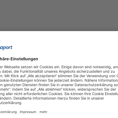
reundlicher Arbeitgeber“
n Deutschland mit EU-weitem
Arbeitgeber“ nennen. Der Allgemeine Deutsche Fahrrad Club
hrte Zertifikat in Silber verliehen. Das Siegel gilt
 die das Unternehmen am Flughafen Frankfurt für seine
Umkleiden und Duschen für radelnde Mitarbeiterinnen und