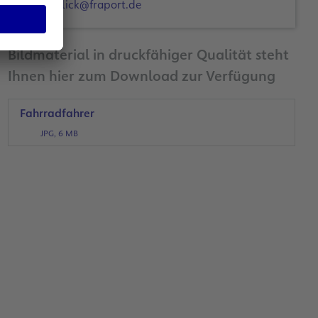
d.hulick@fraport.de
Bildmaterial in druckfähiger Qualität steht
Ihnen hier zum Download zur Verfügung
Fahrradfahrer
JPG, 6 MB