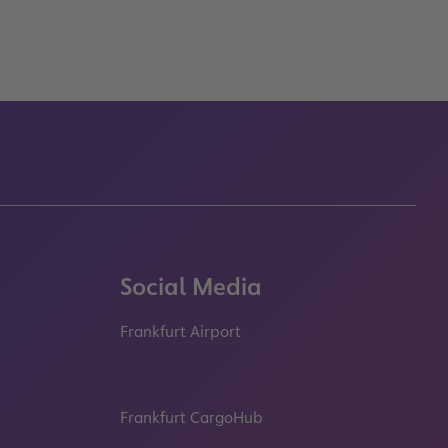
Social Media
Frankfurt Airport
properties.socialType
properties.socialType
properties.socialType
properties.socialT
Frankfurt CargoHub