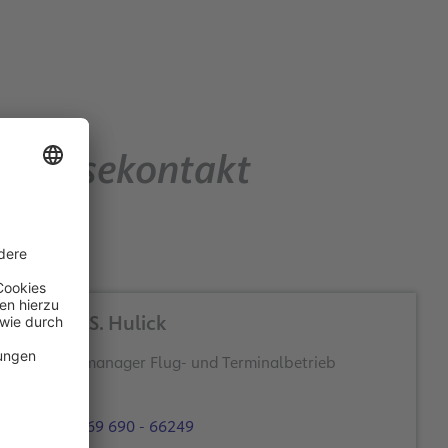
Pressekontakt
Dieter S. Hulick
Themenmanager Flug- und Terminalbetrieb
+49 69 690 - 66249