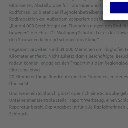
Mitarbeiter, Abstellplätze für Fahrräder und für E-Bikes 
Radfahren. So bietet der Flughafenbetreiber seinen Beschäf
Radinspektion an. Außerdem kooperiert das Unternehmen m
„Rund 4.000 Beschäftigte am Flughafen nutzen das Rad fü
bewegen“, berichtet Dr. Wolfgang Scholze, Leiter des Umw
den Straßenverkehr und schonen das Klima.“
Insgesamt arbeiten rund 81.000 Menschen am Flughafen Fr
Kilometer entfernt. Nicht zuletzt damit Beschäftigte, Be
radeln können, engagiert sich Fraport mit dem Regionalpa
führt eine etwa
20 Kilometer lange Rundroute um den Flughafen, zu der es
Übersicht.
Und wenn ein Schlauch platzt oder sich eine Schraube ge
Unternehmenszentrale stellt Fraport Werkzeug, einen Sch
Reparatur bereit. Das Angebot ist für alle Radfahrerinne
Schlauch.