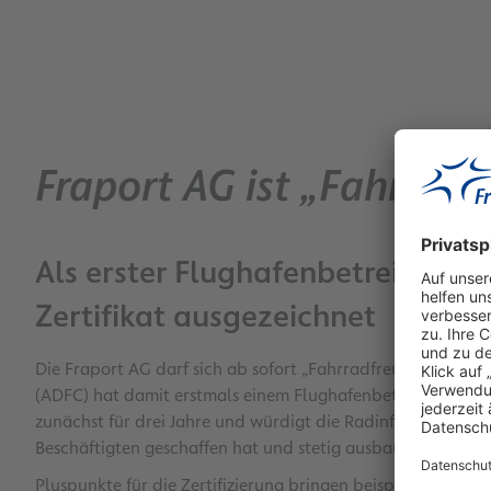
Fraport AG ist „Fahrradf
Als erster Flughafenbetreiber i
Zertifikat ausgezeichnet
Die Fraport AG darf sich ab sofort „Fahrradfreundlicher 
(ADFC) hat damit erstmals einem Flughafenbetreiber das bege
zunächst für drei Jahre und würdigt die Radinfrastruktur,
Beschäftigten geschaffen hat und stetig ausbaut.
Pluspunkte für die Zertifizierung bringen beispielsweise 