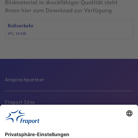
Bildmaterial in druckfähiger Qualität steht
Ihnen hier zum Download zur Verfügung
Rollverkehr
JPG, 10 MB
Ansprechpartner
Fraport Sites
Aktuell