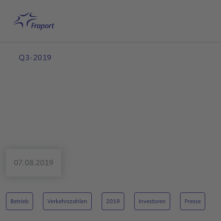
Hauptinhalt anspringen
Startseite
Suche
Deutsch
Me
Q3-2019
07.08.2019
Betrieb
Verkehrszahlen
2019
Investoren
Presse