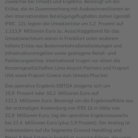
Zuwächse bei Umsatz und Ergebnis. Bereinigt um die
Erlöse, die im Zusammenhang mit Ausbauinvestitionen an
den internationalen Beteiligungsflughäfen stehen (gemäß
IFRIC 12), legten die Umsatzerlöse um 5,2 Prozent auf
1.513,9 Millionen Euro zu. Ausschlaggebend für das
Umsatzwachstum waren in Frankfurt unter anderem
höhere Erlöse aus Bodenverkehrsdienstleistungen und
Infrastrukturentgelten sowie gestiegene Retail- und
Parkierungserlöse. International trugen vor allem die
Konzerngesellschaften Lima Airport Partners und Fraport
USA sowie Fraport Greece zum Umsatz-Plus bei.
Das operative Ergebnis EBITDA steigerte sich um
10,9 Prozent oder 50,2 Millionen Euro auf
511,5 Millionen Euro. Bereinigt um die Ergebniseffekte aus
der erstmaligen Anwendung von IFRS 16 in Höhe von
22,8 Millionen Euro, lag der operative Ergebniszuwachs
bei 27,4 Millionen Euro (plus 5,9 Prozent). Der Anstieg ist
insbesondere auf die Segmente Ground Handling und
Retail & Real Estate in Frankfurt zurückzuführen, die unter