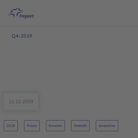
Hauptinhalt anspringen
Startseite
Suche
Deutsch
Me
Q4-2019
12.12.2019
2019
Presse
Konzern
Statistik
Anwohner