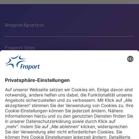
Ansprechpartner
Fraport Sites
Aktuell
Service
Frankfurt Airport
properties.socialType
properties.socialType
properties.socialType
properties.socialType