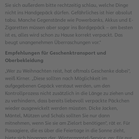
Sie sich außerdem bitte rechtzeitig schlau, welche Dinge
nicht ins Handgepäck dürfen. Gefährliches ist hier absolut
tabu. Manche Gegenstände wie Powerbanks, Akkus und E-
Zigaretten müssen aber sogar ins Bordgepäck – am besten
ist es, alles wird schon zu Hause korrekt verpackt. Das
beugt unangenehmen Überraschungen vor.“
Empfehlungen für Geschenktransport und
Oberbekleidung
„Wer zu Weihnachten reist, hat oftmals Geschenke dabei“,
weiß Kirner. „Diese sollten nach Möglichkeit im
aufgegebenen Gepäck verstaut werden, um den
Kontrollprozess nicht zusätzlich in die Länge zu ziehen und
zu verhindern, dass bereits liebevoll verpackte Päckchen
wieder ausgewickelt werden müssten. Dicke Jacken,
Mäntel, Mützen und Schals sollten Sie nur dann
mitnehmen, wenn Sie sie am Zielort benötigen“, rät er. Für
Passagiere, die es über die Feiertage in die Sonne zieht,
biete sich hingegen der Wintermantel-Service an: Für nur