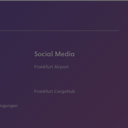
Social Media
Frankfurt Airport
properties.socialType
properties.socialType
properties.socialType
properties.socialT
Frankfurt CargoHub
properties.socialType
dingungen