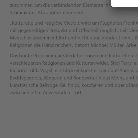
zusammen, um die verbindenden Elemente ihres Glaubens 
Stammvater Abraham zu erinnern.
„Kulturelle und religiöse Vielfalt wird am Flughafen Frankf
mit gegenseitigem Respekt und Offenheit möglich. Seit viel
Menschen zusammenführt und nicht voneinander trennt. Die 
Religionen die Hand reichen“, betont Michael Müller, Arbe
Das bunte Programm aus Redebeiträgen und kulturellen Da
verschiedenen Religionen und Kulturen wider. Shai Terry, e
Richard Talib Vogel, ein Gitarrenkünstler der Laut-Poesie,
Beddegenoots, Sängerin und Songwriterin aus Mainz und de
künstlerische Beiträge. Bei halal, koscheren und abendlän
zwischen allen Anwesenden statt.