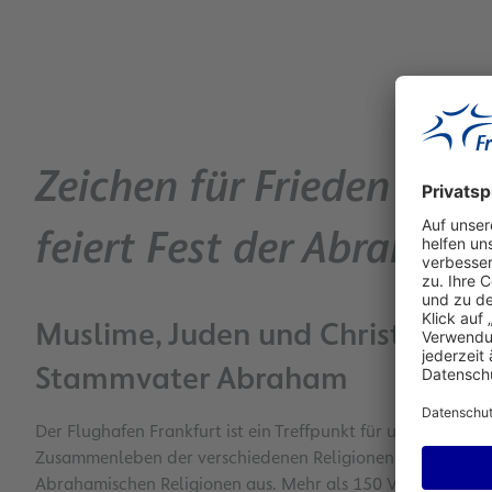
Zeichen für Frieden und
feiert Fest der Abraham
Muslime, Juden und Christen g
Stammvater Abraham
Der Flughafen Frankfurt ist ein Treffpunkt für unterschied
Zusammenleben der verschiedenen Religionen zu feiern, ric
Abrahamischen Religionen aus. Mehr als 150 Vertreter des 