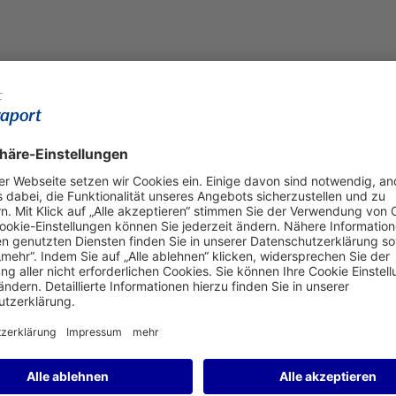
 Gemeinschaft: Fraport
ischen Religionen
edenken gemeinsam ihrem
liche Kulturen und Glaubensrichtungen. Um das friedliche
htete die Fraport AG bereits zum 19. Mal das Fest der
Christentums, des Judentums und des Islams fanden sich