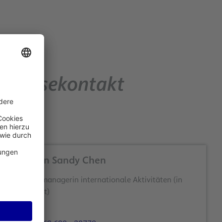
Pressekontakt
Yi-Chun Sandy Chen
Themenmanagerin internationale Aktivitäten (in
Elternzeit)