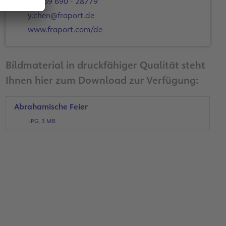
+49 69 690 - 28779
y.chen@fraport.de
www.fraport.com/de
Bildmaterial in druckfähiger Qualität steht
Ihnen hier zum Download zur Verfügung:
Abrahamische Feier
JPG, 3 MB