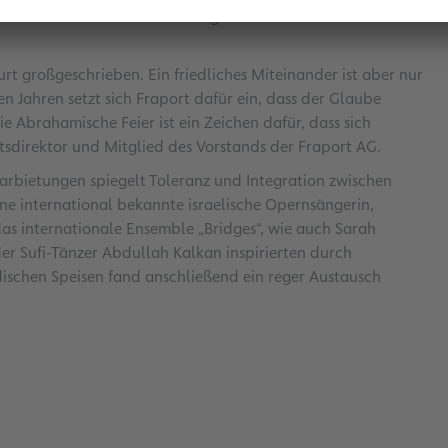
zu veranschaulichen und sich gemeinsam an ihren
urt großgeschrieben. Ein friedliches Miteinander ist aber nur
en Jahren setzt sich Fraport dafür ein, dass der Glaube
Abrahamische Feier ist ein Zeichen dafür, dass sich
itsdirektor und Mitglied des Vorstands der Fraport AG.
rbietungen spiegelt Toleranz und Integration zwischen
ine international bekannte israelische Opernsängerin,
 das internationale Ensemble „Bridges“, wie auch Sarah
r Sufi-Tänzer Abdullah Kalkan inspirierten durch
dischen Speisen fand anschließend ein reger Austausch