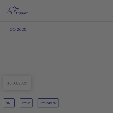
Hauptinhalt anspringen
Startseite
Suche
Deutsch
Me
Q1-2020
16.03.2020
2020
Presse
Pressearchiv