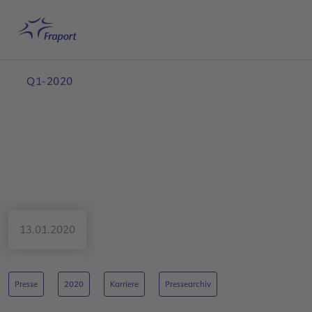
Hauptinhalt anspringen
Startseite
Suche
Deutsch
Me
Q1-2020
13.01.2020
Presse
2020
Karriere
Pressearchiv