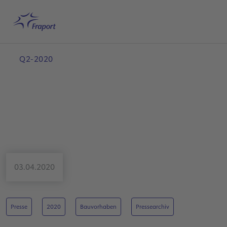
Hauptinhalt anspringen
Startseite
Suche
Deutsch
Me
Q2-2020
03.04.2020
Presse
2020
Bauvorhaben
Pressearchiv