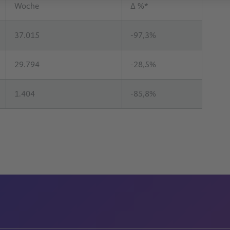
Woche
Δ %*
37.015
-97,3%
29.794
-28,5%
1.404
-85,8%