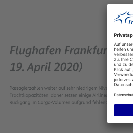
Flughafen Frankfurt: Ve
19. April 2020)
Passagierzahlen weiter auf sehr niedrigem Niveau / Großt
Frachtkapazitäten, daher setzen einige Airlines Passagierf
Rückgang im Cargo-Volumen aufgrund fehlender Beiladekap