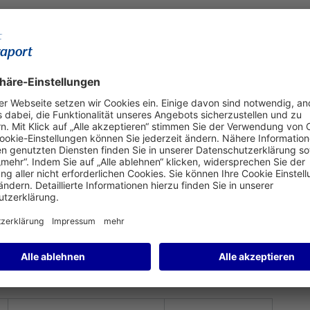
rkehrszahlen KW 16 (13. -
eil der Rückholflüge abgeschlossen / Hohe Nachfrage nach
lugzeuge ausschließlich für Frachtflüge ein / Dennoch
azitäten auf Passagierflügen.