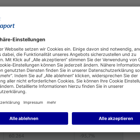
rkehrszahlen
 17. Mai 2020)
Woche
Δ %*
60.264
-95,7%