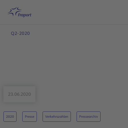
Hauptinhalt anspringen
Startseite
Suche
Deutsch
Me
Q2-2020
23.06.2020
2020
Presse
Verkehrszahlen
Pressearchiv