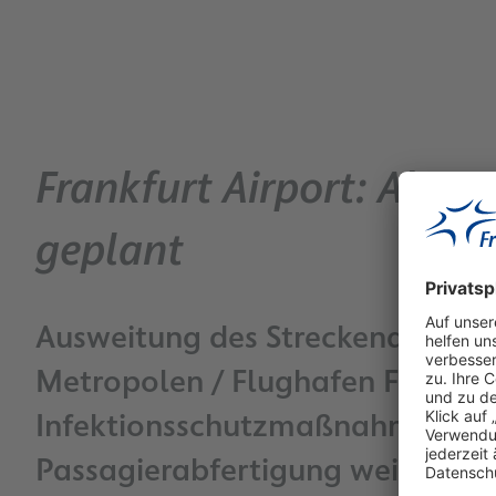
Frankfurt Airport: Ab Ju
geplant
Ausweitung des Streckenangebot
Metropolen / Flughafen Frankfu
Infektionsschutzmaßnahmen auf 
Passagierabfertigung weiter im 