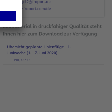
c.engel2@fraport.de
www.fraport.com/de
Bildmaterial in druckfähiger Qualität steht
Ihnen hier zum Download zur Verfügung
Übersicht geplante Linienflüge - 1.
Juniwoche (1. - 7. Juni 2020)
PDF, 167 KB