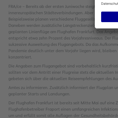
FRA/ce – Bereits ab der ersten Juniwoche steigt das Fluga
innereuropäischen Städteverbindungen. Aber auch das Ang
Beispielsweise planen verschiedene Fluggesellschaften wi
Daneben werden zusätzliche Langstreckenziele angeflogen. 
geplanten Linienflüge am Flughafen Frankfurt. Das Angebot
entspricht etwa zehn Prozent des Vorjahresniveaus. Der F
sukzessive Ausweitung des Flugangebots. Da das Aufkomme
Pandemie deutlich unter dem Vorjahr liegen wird, bleiben 
konzentriert.
Die Angaben zum Flugangebot sind vorbehaltlich kurzfrist
sollten vor dem Antritt einer Flugreise stets die aktuellen
gebeten sich über die aktuellen Reiseempfehlungen des A
Amtes zu informieren. Zusätzlich informiert der Flugplan u
geplanter Starts und Landungen.
Der Flughafen Frankfurt ist bereits seit Mitte Mai auf eine
Flughafenbetreiber Fraport einen umfangreichen Infektions
um und erfüllt somit alle Auflagen der Gesundheitsbehörd