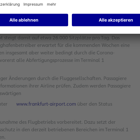
ngebot am Flughafen Frankfurt spürbar. Der Fokus liegt auf
ebot zu klassischen Urlaubsregionen nimmt zu.
eder mehrere wöchentliche Verbindungen nach Mallorca (6).
Die Tabelle anbei gibt einen Überblick auf die aktuell
 steigt damit auf etwa 26.000 Sitzplätze pro Tag. Das
lughafenbetreiber erwartet für die kommenden Wochen eine
n insgesamt aber weiter bedingt durch die Corona-
vorerst alle Abfertigungsprozesse im Terminal 1
iger Änderungen durch die Fluggesellschaften. Passagiere
 Informationen ihrer Airline prüfen. Zudem werden Passagiere
uswärtigen
nter
www.frankfurt-airport.com
über den Status
 Zunahme des Flugbetriebs vorbereitet. Dazu setzt der
schutz in den derzeit betriebenen Bereichen im Terminal 1
en.