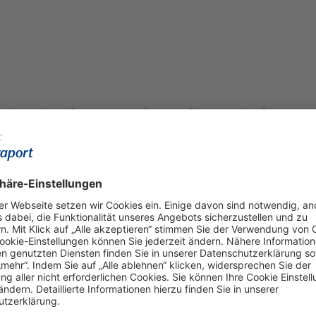
ni wieder mehr Flugziele
s insbesondere zu europäischen
rt mit umfangreichen
Wiederanlauf vorbereitet /
Terminal 1 konzentriert