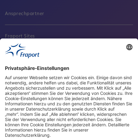
Ansprechpartner
Fraport Sites
Aktuell
Service
Frankfurt Airport
properties.socialType
properties.socialType
properties.socialType
properties.socialType
Frankfurt CargoHub