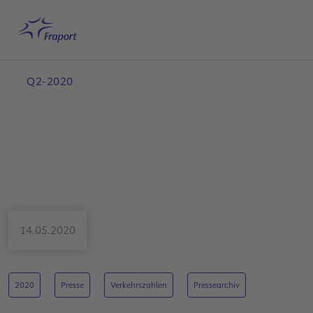
Hauptinhalt anspringen
Startseite
Suche
Deutsch
Me
Q2-2020
14.05.2020
2020
Presse
Verkehrszahlen
Pressearchiv