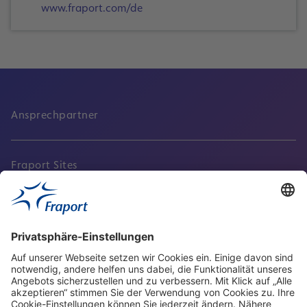
www.fraport.com/de
Ansprechpartner
Fraport Sites
Aktuell
Service