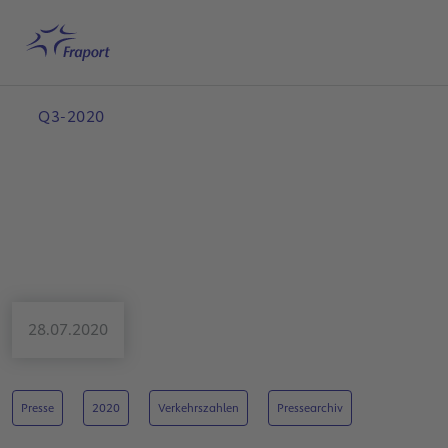
Hauptinhalt anspringen
Startseite
Suche
Deutsch
Me
Q3-2020
28.07.2020
Presse
2020
Verkehrszahlen
Pressearchiv