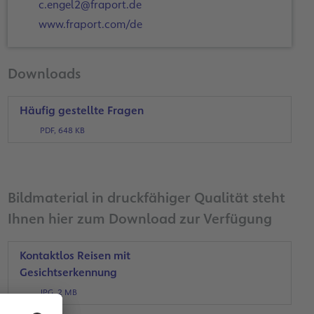
c.engel2@fraport.de
www.fraport.com/de
Downloads
Häufig gestellte Fragen
PDF, 648 KB
Bildmaterial in druckfähiger Qualität steht
Ihnen hier zum Download zur Verfügung
Kontaktlos Reisen mit
Gesichtserkennung
JPG, 2 MB