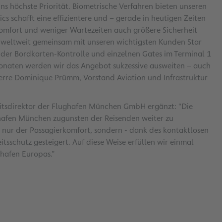
uns höchste Priorität. Biometrische Verfahren bieten unseren
cs schafft eine effizientere und – gerade in heutigen Zeiten
Komfort und weniger Wartezeiten auch größere Sicherheit
fen weltweit gemeinsam mit unseren wichtigsten Kunden Star
der Bordkarten-Kontrolle und einzelnen Gates im Terminal 1
naten werden wir das Angebot sukzessive ausweiten – auch
ierre Dominique Prümm, Vorstand Aviation und Infrastruktur
eitsdirektor der Flughafen München GmbH ergänzt: “Die
ghafen München zugunsten der Reisenden weiter zu
nur der Passagierkomfort, sondern - dank des kontaktlosen
sschutz gesteigert. Auf diese Weise erfüllen wir einmal
ghafen Europas.”