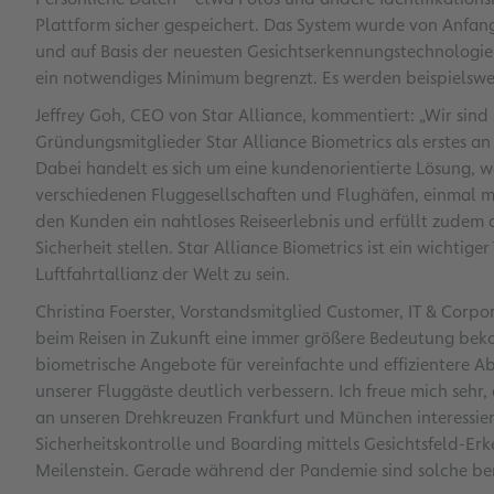
Plattform sicher gespeichert. Das System wurde von Anfa
und auf Basis der neuesten Gesichtserkennungstechnologie
ein notwendiges Minimum begrenzt. Es werden beispielswe
Jeffrey Goh, CEO von Star Alliance, kommentiert: „Wir sind 
Gründungsmitglieder Star Alliance Biometrics als erstes 
Dabei handelt es sich um eine kundenorientierte Lösung, w
verschiedenen Fluggesellschaften und Flughäfen, einmal me
den Kunden ein nahtloses Reiseerlebnis und erfüllt zudem 
Sicherheit stellen. Star Alliance Biometrics ist ein wichtiger 
Luftfahrtallianz der Welt zu sein.
Christina Foerster, Vorstandsmitglied Customer, IT & Corpo
beim Reisen in Zukunft eine immer größere Bedeutung be
biometrische Angebote für vereinfachte und effizientere A
unserer Fluggäste deutlich verbessern. Ich freue mich sehr,
an unseren Drehkreuzen Frankfurt und München interessiert
Sicherheitskontrolle und Boarding mittels Gesichtsfeld-Erk
Meilenstein. Gerade während der Pandemie sind solche be