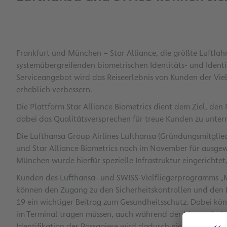
Frankfurt und München – Star Alliance, die größte Luftfahr
systemübergreifenden biometrischen Identitäts- und Identi
Serviceangebot wird das Reiseerlebnis von Kunden der Vie
erheblich verbessern.
Die Plattform Star Alliance Biometrics dient dem Ziel, den
dabei das Qualitätsversprechen für treue Kunden zu unte
Die Lufthansa Group Airlines Lufthansa (Gründungsmitgli
und Star Alliance Biometrics noch im November für ausgew
München wurde hierfür spezielle Infrastruktur eingerichtet
Kunden des Lufthansa- und SWISS-Vielfliegerprogramms „Mi
können den Zugang zu den Sicherheitskontrollen und den B
19 ein wichtiger Beitrag zum Gesundheitsschutz. Dabei kö
im Terminal tragen müssen, auch während der biometrisch
Identifikation der Passagiere wird dadurch nicht beeinträ