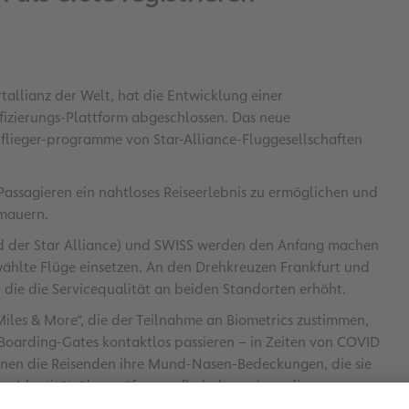
tallianz der Welt, hat die Entwicklung einer
fizierungs-Plattform abgeschlossen. Das neue
lflieger-programme von Star-Alliance-Fluggesellschaften
 Passagieren ein nahtloses Reiseerlebnis zu ermöglichen und
rmauern.
ed der Star Alliance) und SWISS werden den Anfang machen
ählte Flüge einsetzen. An den Drehkreuzen Frankfurt und
, die die Servicequalität an beiden Standorten erhöht.
les & More“, die der Teilnahme an Biometrics zustimmen,
oarding-Gates kontaktlos passieren – in Zeiten von COVID
nnen die Reisenden ihre Mund-Nasen-Bedeckungen, die sie
en Identitätsüberprüfung aufbehalten, denn die
chtigt.