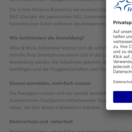
Die in Star Alliance Biometrics verwendete Lösung zur Iden
NEC I:Delight der japanischen NEC Corporation und steht 
biometrischen Daten während des Reiseprozesses zugestim
Wie funktioniert die Anmeldung?
Miles & More-Teilnehmer können sich ab sofort für Star All
mithilfe ihres Smartphones einem Link in der Lufthansa-Ap
Anmeldung werden die Teilnehmer gebeten, ein Foto von sic
bestätigen und die Fluggesellschaften und Flughäfen ausz
Einmal anmelden, mehrfach nutzen
Die Passagiere müssen sich nur einmal anmelden und könn
biometrischen Touchpoints teilnehmender Flughäfen nutzen,
reisen, die Star Alliance Biometrics anbietet.
Datenschutz und -sicherheit
Persönliche Daten – etwa Fotos und andere Identifikation