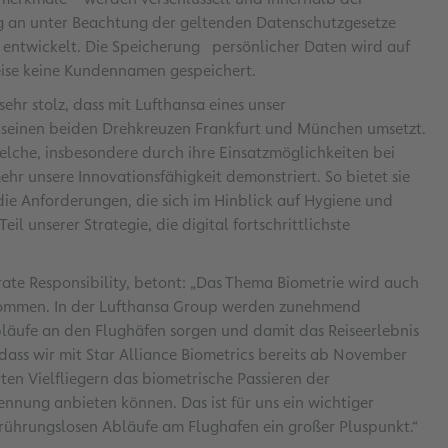
ng an unter Beachtung der geltenden Datenschutzgesetze
 entwickelt. Die Speicherung persönlicher Daten wird auf
ise keine Kundennamen gespeichert.
sehr stolz, dass mit Lufthansa eines unser
an seinen beiden Drehkreuzen Frankfurt und München umsetzt.
elche, insbesondere durch ihre Einsatzmöglichkeiten bei
hr unsere Innovationsfähigkeit demonstriert. So bietet sie
die Anforderungen, die sich im Hinblick auf Hygiene und
Teil unserer Strategie, die digital fortschrittlichste
rate Responsibility, betont: „Das Thema Biometrie wird auch
kommen. In der Lufthansa Group werden zunehmend
bläufe an den Flughäfen sorgen und damit das Reiseerlebnis
 dass wir mit Star Alliance Biometrics bereits ab November
en Vielfliegern das biometrische Passieren der
ennung anbieten können. Das ist für uns ein wichtiger
rührungslosen Abläufe am Flughafen ein großer Pluspunkt.“