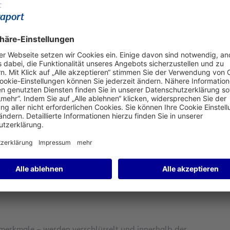
tifizierung basiert auf der Gesichtserkennungstechnologie
Miles & More-Teilnehmern, die der Verwendung ihrer
mt haben, kostenlos zur Verfügung.
iance Biometrics anmelden. Hierfür müssen sie lediglich
p folgen und einige einfache Schritte vornehmen. Bei der
h zu machen, ihre Identität mit ihrem Ausweis zu
uwählen, bei denen sie den Service nutzen möchten.
en ihre biometrischen Daten dann mehrfach an den
 wann immer sie mit einer Star-Alliance-Fluggesellschaft
smerkmale – werden verschlüsselt und innerhalb der