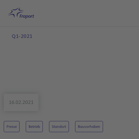
Hauptinhalt anspringen
Startseite
Suche
Deutsch
Me
Q1-2021
16.02.2021
Presse
Betrieb
Standort
Bauvorhaben