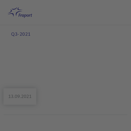
Hauptinhalt anspringen
Startseite
Suche
Deutsch
Me
Q3-2021
13.09.2021