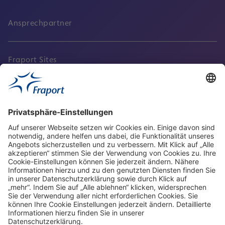
Ansprechpartner
Fraport Sites
Aktuell
Service
Frankfurt Airport
properties.socialType
properties.socialType
properties.socialType
properties.socialType
Frankfurt CargoHub