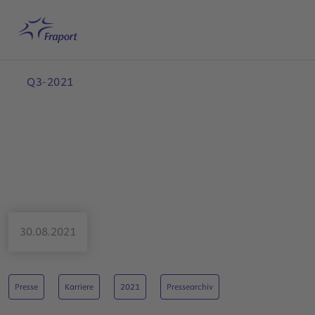
Hauptinhalt anspringen
Startseite
Suche
Deutsch
Me
Q3-2021
30.08.2021
Presse
Karriere
2021
Pressearchiv