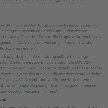
sowohl im dritten Quartal als auch im Neunmonatszeitraum
on einer guten operativen Entwicklung und mehreren
ptimistisch. Daher hat Fraport die Prognose für den Umsatz
angehoben. Die Verkehrsentwicklung in Frankfurt wird am
 Passagieren gesehen.
ark angestiegenen Verschuldung hellt sich die Lage
se gut. Die Kompensationen für die durch die COVID19-
n verbessern unser Ergebnis zusätzlich“, erklärt Dr. Stefan
 davon aus, dass sich nun auch die Interkontinentalverkehre
 Richtung USA. Deshalb sind wir für den Winter etwas
eibt es ein langer Weg, bis wir beim Passagieraufkommen
dung deutlich reduzieren können.“
bnis
 während der Sommerreisezeit legte der Umsatz im dritten