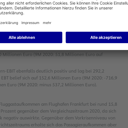
ien erhöhten die sonstigen betrieblichen Erträge um
effekt auf den Umsatz aufgrund der Einigung mit der
ten, die sich positiv auf das operative Ergebnis (EBITDA)
der deutlich im positiven Bereich (9M 2020: minus 227,7
damaligen negativen Sondereffekt für die
chtszeitraum um die genannten positiven Sondereffekte,
0 Millionen Euro (9M 2020: 51,8 Millionen Euro auf
rn-EBIT ebenfalls deutlich positiv und lag bei 292,2
 EBT belief sich auf 152,6 Millionen Euro (9M 2020: -716,9
nen Euro (9M 2020: minus 537,2 Millionen Euro).
s Fluggastaufkommen am Flughafen Frankfurt bei rund 15,8
2 Prozent gegenüber dem Vergleichszeitraum 2020, da sich
rk negativ auswirkte. Gegenüber dem Vorkrisenniveau von
erichtszeitraums erholte sich das Passagieraufkommen aber