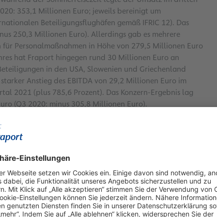
020: 353,1 Millionen Euro; jeweils bereinigt um
rnationalen Beteiligungsflughäfen gemäß IFRIC 12). Das
nus 250,3 Millionen Euro). Allerdings gab es mehrere
en für Personalmaßnahmen in Höhe von 279,5 Millionen Euro
ahres hat Fraport hingegen rund 30 Millionen Euro an
eteiligungen in den USA, Slowenien und Griechenland
 starker Anstieg des EBITDA von 29,2 Millionen Euro im
rtal 2021 (plus 785,6 Prozent). Das Konzern-Ergebnis lag
Euro (Q3 2020: minus 305,8 Millionen Euro).
 gestützt von positiven Sondereffekten
r Konzern-Umsatz um 18,3 Prozent auf knapp 1,4 Milliarden
eben dem Passagierplus in den Beteiligungen des Konzerns
rtal erfolgte Einigung mit der Bundespolizei über
re mit 57,8 Millionen Euro positiv auf den Umsatz aus.
te: Der vom Bund und dem Land Hessen gleichermaßen
rhaltekosten am Flughafen Frankfurt sowie Kompensationen