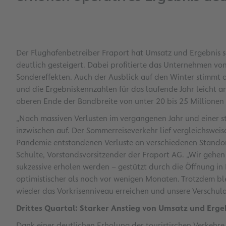
Der Flughafenbetreiber Fraport hat Umsatz und Ergebnis 
deutlich gesteigert. Dabei profitierte das Unternehmen v
Sondereffekten. Auch der Ausblick auf den Winter stimmt o
und die Ergebniskennzahlen für das laufende Jahr leicht 
oberen Ende der Bandbreite von unter 20 bis 25 Millionen
„Nach massiven Verlusten im vergangenen Jahr und einer st
inzwischen auf. Der Sommerreiseverkehr lief vergleichswei
Pandemie entstandenen Verluste an verschiedenen Standorte
Schulte, Vorstandsvorsitzender der Fraport AG. „Wir gehen
sukzessive erholen werden – gestützt durch die Öffnung in
optimistischer als noch vor wenigen Monaten. Trotzdem bl
wieder das Vorkrisenniveau erreichen und unsere Verschul
Drittes Quartal: Starker Anstieg von Umsatz und Erge
Dank einer deutlichen Erholung der touristischen Verkehre