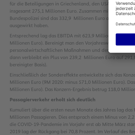
für die Beteiligungen in Griechenland, den USA und Slowen
insgesamt 275,1 Millionen Euro. Zusammen mit dem Sonder
Bundespolizei sind das 332,9 Millionen Euro an Sondereffek
ausgewirkt haben.
Entsprechend lag das EBITDA mit 623,9 Millionen Euro wie
Millionen Euro). Bereinigt man den Vorjahreswert um den 
personalwirtschaftlichen Maßnahmen und den Wert im Beri
dann verbleibt ein Plus von 239,2 Millionen Euro auf 291,
bereinigter Basis).
Einschließlich der Sondereffekte entwickelte sich das Konze
Millionen Euro (9M 2020: minus 571,0 Millionen Euro). Das
Millionen Euro). Das Konzern-Ergebnis betrug 118,0 Millio
Passagierverkehr erholt sich deutlich
Kumuliert über die ersten neun Monate des Jahres lag da
Millionen Passagieren. Dies entsprach einem Minus von 2,
die COVID-19-Pandemie im Vorjahr erst ab Mitte März sta
2019 lag der Rückgang bei 70,8 Prozent. Im Verlauf des B