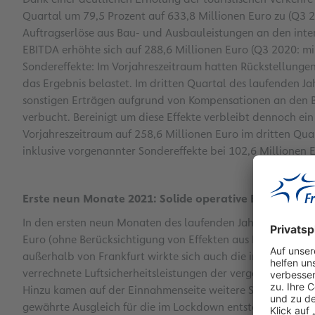
Quartal um 79,5 Prozent auf 633,8 Millionen Euro zu (Q3 2
Auftragserlöse aus Bau- und Ausbauleistungen an den inte
EBITDA erhöhte sich auf 288,6 Millionen Euro (Q3 2020: mi
Sondereffekte: Im Vorjahreszeitraum hatten Rückstellung
das Ergebnis belastet. Im dritten Quartal des laufenden J
sonstigen Erträgen aufgrund von Kompensationen an den B
verbucht. Bereinigt um diese Effekte verbleibt dennoch ein
Vorjahreszeitraum auf 258,6 Millionen Euro im dritten Qua
inklusive vorgenannter Sondereffekte bei 102,6 Millionen 
Erste neun Monate 2021: Solide operative Entwicklung
In den ersten neun Monaten des laufenden Jahres stieg de
Euro (ohne Berücksichtigung von Effekten aus IFRIC 12). N
außerhalb von Frankfurt wirkte sich auch die im ersten Qua
verrechnete Luftsicherheitsleistungen der vergangenen Jah
Hinzu kamen auf der Einnahmenseite weitere Sondereffek
gewährte Ausgleich für die im Lockdown entstandenen Vo